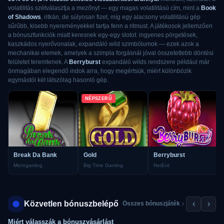
volatilitás szétválasztja a mezőnyt — egy magas volatilitású cím, mint a
Book
of Shadows
, ritkán, de súlyosan fizet, míg egy alacsony volatilitású gép
sűrűbb, kisebb nyereményekkel tartja fenn a ritmust. A játékosok jellemzően
a bónuszfunkciók miatt keresnek egy-egy slotot: ingyenes pörgetések,
kaszkádos nyerővonalak, expandáló wild szimbólumok — ezek azok a
mechanikai elemek, amelyek a szimpla forgásnál jóval összetettebb döntési
felületet teremtenek. A
Berryburst
expandáló wilds rendszere például már
önmagában elegendő indok arra, hogy megértsük, miért különbözik
egymástól két látszólag hasonló gép.
NÉPSZERŰ
Break Da Bank
Gold
Berryburst
Microgaming
Big Time Gaming
NetEnt
Közvetlen bónuszbelépő
‹
›
Összes bónuszjáték
Miért válasszák a bónuszvásárlást