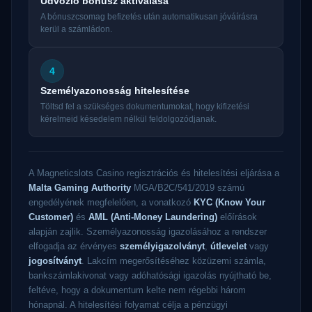
Üdvözlő bónusz aktiválása
A bónuszcsomag befizetés után automatikusan jóváírásra
kerül a számládon.
4
Személyazonosság hitelesítése
Töltsd fel a szükséges dokumentumokat, hogy kifizetési
kérelmeid késedelem nélkül feldolgozódjanak.
A Magneticslots Casino regisztrációs és hitelesítési eljárása a
Malta Gaming Authority
MGA/B2C/541/2019 számú
engedélyének megfelelően, a vonatkozó
KYC (Know Your
Customer)
és
AML (Anti-Money Laundering)
előírások
alapján zajlik. Személyazonosság igazolásához a rendszer
elfogadja az érvényes
személyigazolványt
,
útlevelet
vagy
jogosítványt
. Lakcím megerősítéséhez közüzemi számla,
bankszámlakivonat vagy adóhatósági igazolás nyújtható be,
feltéve, hogy a dokumentum kelte nem régebbi három
hónapnál. A hitelesítési folyamat célja a pénzügyi