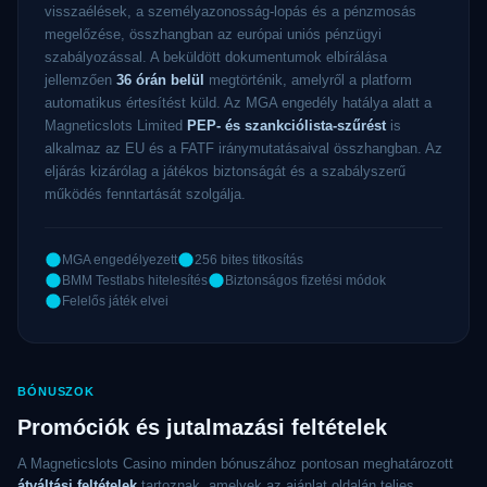
visszaélések, a személyazonosság-lopás és a pénzmosás
megelőzése, összhangban az európai uniós pénzügyi
szabályozással. A beküldött dokumentumok elbírálása
jellemzően
36 órán belül
megtörténik, amelyről a platform
automatikus értesítést küld. Az MGA engedély hatálya alatt a
Magneticslots Limited
PEP- és szankciólista-szűrést
is
alkalmaz az EU és a FATF iránymutatásaival összhangban. Az
eljárás kizárólag a játékos biztonságát és a szabályszerű
működés fenntartását szolgálja.
MGA engedélyezett
256 bites titkosítás
BMM Testlabs hitelesítés
Biztonságos fizetési módok
Felelős játék elvei
BÓNUSZOK
Promóciók és jutalmazási feltételek
A Magneticslots Casino minden bónuszához pontosan meghatározott
átváltási feltételek
tartoznak, amelyek az ajánlat oldalán teljes