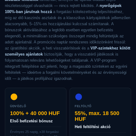
részletességgel olvashatók — nincs rejtett kikötés. A
nyerőgépek
100%-ban járulnak hozzá
a forgatási kötelezettség teljesítéséhez,
míg az élő kaszinós asztalok és a klasszikus kártyajátékok jellemzően
alacsonyabb, 5–15%-os hozzájárulási kulccsal számítanak. A
bónuszok aktiválásához a legtöbb esetben egyetlen befizetés
elegendő, a minimálisan szükséges összeget mindig feltüntetjük az
adott ajánlatnál. A promóciós naptár rendszeres időközönként frissül:
az újratöltési akciók, a heti visszatérítések és a
VIP-szintekhez kötött
személyes ajánlatok
biztosítják, hogy a visszatérő játékosok is
folyamatosan releváns lehetőségeket találjanak. A VIP-program
rétegzett felépítése azt jelenti, hogy a magasabb szinteken az egyéni
feltételek — ideértve a forgalmi követelményeket és az érvényességi
időt — a játékos profiljához igazodnak.
ÜDVÖZLŐ
FELTÖLTŐ
100% + 40 000 HUF
55%, max. 18 500
HUF
Első befizetési bónusz
Heti feltöltési akció
Érvényes 25 napig, x38 forgatási