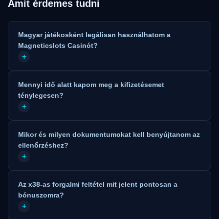
Amit érdemes tudni
Magyar játékosként legálisan használhatom a
Magneticslots Casinót?
+
Mennyi idő alatt kapom meg a kifizetésemet
ténylegesen?
+
Mikor és milyen dokumentumokat kell benyújtanom az
ellenőrzéshez?
+
Az x38-as forgalmi feltétel mit jelent pontosan a
bónuszomra?
+