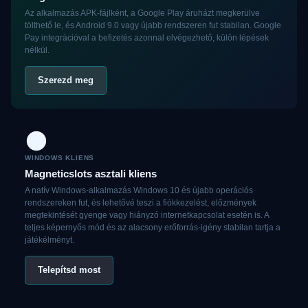
Az alkalmazás APK-fájlként, a Google Play áruházt megkerülve
tölthető le, és Android 9.0 vagy újabb rendszeren fut stabilan. Google
Pay integrációval a befizetés azonnal elvégezhető, külön lépések
nélkül.
Szerezd meg
WINDOWS KLIENS
Magneticslots asztali kliens
A natív Windows-alkalmazás Windows 10 és újabb operációs
rendszereken fut, és lehetővé teszi a fiókkezelést, előzmények
megtekintését gyenge vagy hiányzó internetkapcsolat esetén is. A
teljes képernyős mód és az alacsony erőforrás-igény stabilan tartja a
játékélményt.
Telepítsd most