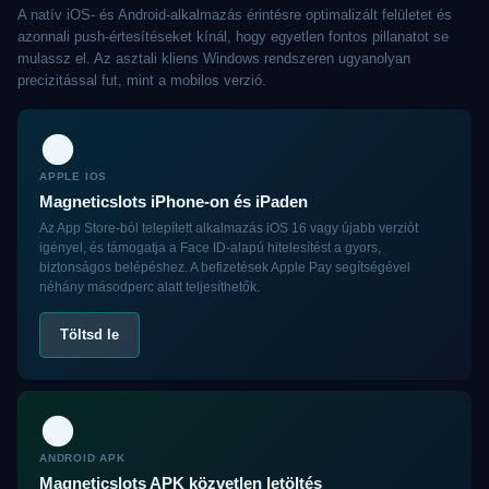
A natív iOS- és Android-alkalmazás érintésre optimalizált felületet és
azonnali push-értesítéseket kínál, hogy egyetlen fontos pillanatot se
mulassz el. Az asztali kliens Windows rendszeren ugyanolyan
precizitással fut, mint a mobilos verzió.
APPLE IOS
Magneticslots iPhone-on és iPaden
Az App Store-ból telepített alkalmazás iOS 16 vagy újabb verziót
igényel, és támogatja a Face ID-alapú hitelesítést a gyors,
biztonságos belépéshez. A befizetések Apple Pay segítségével
néhány másodperc alatt teljesíthetők.
Töltsd le
ANDROID APK
Magneticslots APK közvetlen letöltés