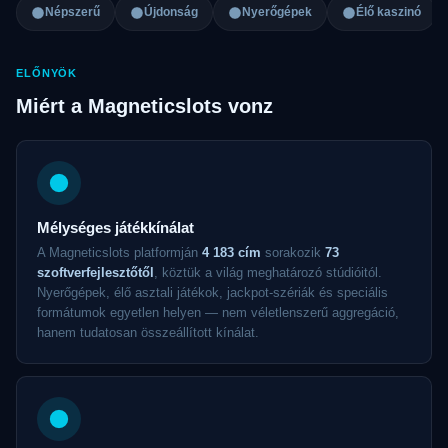
Népszerű
Újdonság
Nyerőgépek
Élő kaszinó
ELŐNYÖK
Miért a Magneticslots vonz
Mélységes játékkínálat
A Magneticslots platformján
4 183 cím
sorakozik
73
szoftverfejlesztőtől
, köztük a világ meghatározó stúdióitól.
Nyerőgépek, élő asztali játékok, jackpot-szériák és speciális
formátumok egyetlen helyen — nem véletlenszerű aggregáció,
hanem tudatosan összeállított kínálat.