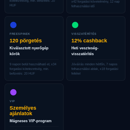
kötelezettség, min. befizetés: 20
x42 forgatási követelmény, 12 nap
HUF
felhasználási idő
FREESPINEK
VISSZATÉRÍTÉS
120 pörgetés
12% cashback
Kiválasztott nyerőgép
Heti veszteség-
körök
visszatérítés
9 napon belül használható el, x34
Jóváírás minden hétfőn, 7 napos
forgatási kötelezettség, min.
felhasználási ablak, x18 forgatási
befizetés: 20 HUF
feltétel
VIP
Személyes
ajánlatok
Mágneses VIP-program