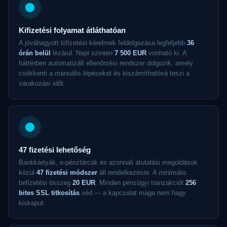
Kifizetési folyamat átláthatóan
A jóváhagyott kifizetési kérelmek feldolgozása legfeljebb
36
órán belül
lezárul. Napi szinten
7 500 EUR
vonható ki. A
háttérben automatizált ellenőrzési rendszer dolgozik, amely
csökkenti a manuális lépéseket és kiszámíthatóvá teszi a
várakozási időt.
47 fizetési lehetőség
Bankkártyák, e-pénztárcák és azonnali átutalási megoldások
közül
47 fizetési módszer
áll rendelkezésre. A minimális
befizetési összeg
20 EUR
. Minden pénzügyi tranzakciót
256
bites SSL titkosítás
véd — a kapcsolat maga nem hagy
kiskaput.