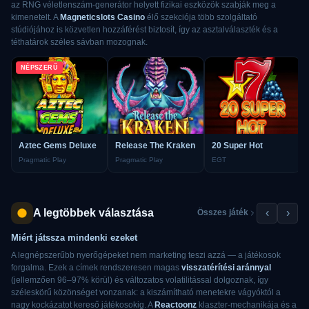
az RNG véletlenszám-generátor helyett fizikai eszközök szabják meg a
kimenetelt. A
Magneticslots Casino
élő szekciója több szolgáltató
stúdiójához is közvetlen hozzáférést biztosít, így az asztalválaszték és a
téthatárok széles sávban mozognak.
NÉPSZERŰ
Aztec Gems Deluxe
Release The Kraken
20 Super Hot
Pragmatic Play
Pragmatic Play
EGT
A legtöbbek választása
‹
›
Összes játék
Miért játssza mindenki ezeket
A legnépszerűbb nyerőgépeket nem marketing teszi azzá — a játékosok
forgalma. Ezek a címek rendszeresen magas
visszatérítési aránnyal
(jellemzően 96–97% körül) és változatos volatilitással dolgoznak, így
széleskörű közönséget vonzanak: a kiszámítható menetekre vágyóktól a
nagy kockázatot kereső játékosokig. A
Reactoonz
klaszter-mechanikája és a