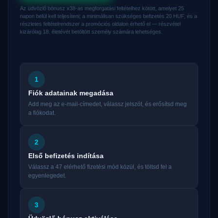
Az üdvözlő bónusz x38-as megforgatási feltételhez kötött, amelyet 25
napon belül kell teljesíteni; a minimálisan szükséges befizetés 20 HUF, és a
részletes feltételrendszer a promóciós oldalon érhető el — részvétel
kizárólag 18. életévét betöltött személy számára lehetséges.
1
Fiók adatainak megadása
Add meg az e-mail-címedet, válassz jelszót, és erősítsd meg
a fiókodat.
2
Első befizetés indítása
Válassz a 47 elérhető fizetési mód közül, és töltsd fel a
egyenlegedet.
3