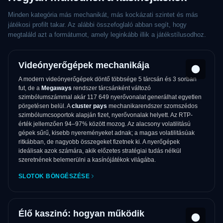
Minden kategória más mechanikát, más kockázati szintet és más
játékosi profilt takar. Az alábbi összefoglaló abban segít, hogy
megtaláld azt a formátumot, amely leginkább illik a játékstílusodhoz.
Videónyerőgépek mechanikája
A modern videónyerőgépek döntő többsége 5 tárcsán és 3 sorban
fut, de a
Megaways
rendszer tárcsánként változó
szimbólumszámmal akár 117 649 nyerővonalat generálhat egyetlen
pörgetésen belül. A
cluster pays
mechanikarendszer szomszédos
szimbólumcsoportok alapján fizet, nyerővonalak helyett. Az RTP-
érték jellemzően 94–97% között mozog. Az alacsony volatilitású
gépek sűrű, kisebb nyereményeket adnak; a magas volatilitásúak
ritkábban, de nagyobb összegeket fizetnek ki. A nyerőgépek
ideálisak azok számára, akik előzetes stratégiai tudás nélkül
szeretnének belemerülni a kasínójátékok világába.
SLOTOK BÖNGÉSZÉSE
Élő kaszinó: hogyan működik